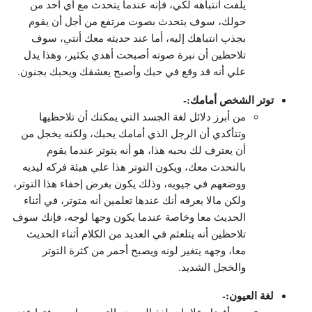
يلفت انتباهه لكي، فإنه عندما يتحدث مع أي أحد من
حولك، سوف يتحدث بصوت مرتفع من أجل أن يقوم
بجذب انتباهك إليه، أما عند حديثه معك أنتي، سوف
تلاحظين أن نبرة صوته أصبحت أهدي بكثير، وهذا يدل
علي أنه قد وقع في حبك وأصبح يعشقك ويحبك بجنون.
توتر الشخص أمامك:-
من أبرز دلائل لغة الجسد التي يمكنك أن تلاحظيها
وتتأكدي أن الرجل الذي أمامك يحبك، ولكنه يخجل من
أن يعترف لك بحبه هذا، هو أنه يتوتر عندما يقوم
بالتحدث معك، ويكون التوتر هذا علي هيئة فركه ليديه
ووضعهم في جيوبه، وذلك يكون بغرض إخفاء هذا التوتر،
ولكن مالا يعرفه أنك عندها تعلمين أنه متوتر، في أثناء
الحديث معا وخاصة عندما يكون وجها لوجه، فإنك سوف
تلاحظين أنه يتلعثم في العديد من الكلام أثناء الحديث
معا، وجهه يتغير لونه ويصبح أحمر من كثرة التوتر
والخجل الشديد.
لغة العيون:-
من أفضل علامات لغة الجسد والتي يسهل معرفتها عند