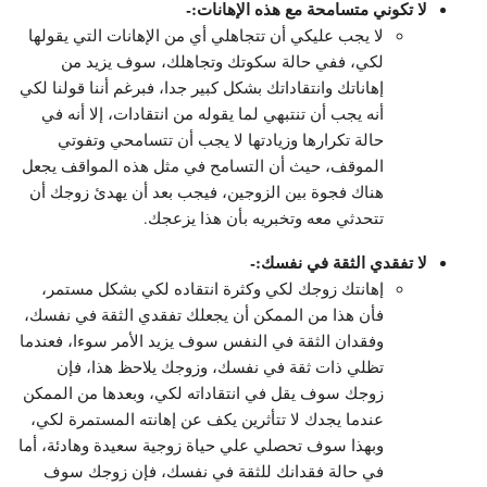
لا تكوني متسامحة مع هذه الإهانات:-
لا يجب عليكي أن تتجاهلي أي من الإهانات التي يقولها
لكي، ففي حالة سكوتك وتجاهلك، سوف يزيد من
إهاناتك وانتقاداتك بشكل كبير جدا، فبرغم أننا قولنا لكي
أنه يجب أن تنتبهي لما يقوله من انتقادات، إلا أنه في
حالة تكرارها وزيادتها لا يجب أن تتسامحي وتفوتي
الموقف، حيث أن التسامح في مثل هذه المواقف يجعل
هناك فجوة بين الزوجين، فيجب بعد أن يهدئ زوجك أن
تتحدثي معه وتخبريه بأن هذا يزعجك.
لا تفقدي الثقة في نفسك:-
إهانتك زوجك لكي وكثرة انتقاده لكي بشكل مستمر،
فأن هذا من الممكن أن يجعلك تفقدي الثقة في نفسك،
وفقدان الثقة في النفس سوف يزيد الأمر سوءا، فعندما
تظلي ذات ثقة في نفسك، وزوجك يلاحظ هذا، فإن
زوجك سوف يقل في انتقاداته لكي، وبعدها من الممكن
عندما يجدك لا تتأثرين يكف عن إهانته المستمرة لكي،
وبهذا سوف تحصلي علي حياة زوجية سعيدة وهادئة، أما
في حالة فقدانك للثقة في نفسك، فإن زوجك سوف