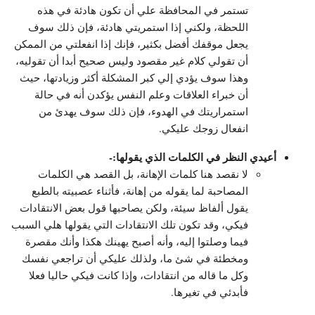
تستمر في المحافظة علي أن تكون هادئة في هذه
اللحظة، ولكني إذا استمريتي هادئة، فإن ذلك سوف
يجعل موقفك أفضل بكثير، فإنك إذا انفعلتي من الممكن
أن تقولي كلام غير مقصود وليس صحيح أبدا أن تقوليه،
وهذا سوف يؤدي إلي كبر المشكلة أكثر وزيادتها، حيث
أن خبراء العلاقات وعلم النفس يؤكدن أنه في حالة
استمراريتك في الهدوء، فإن ذلك سوف يهدئ من
انفعال زوجك عليكي.
أعيدي النظر في الكلمات الذي يقولها:-
لا نقصد هنا كلمات الإهانة، بل القصد هي الكلمات
المصاحبة لما يقوله من إهانة، فأثناء عصبيته بالطبع
يقول ألفاظ سيئة، ولكن يصاحبها قول بعض الانتقادات
فيكي، وقد تكون تلك الانتقادات التي يقولها هلي السبب
فيما وصلتوا إليه، وأنه أصبح يهينك هكذا وأنك مقصرة
ومخطئة في شئ ما، ولذلك عليكي أن تراجعي نفسك
وكل ما قاله من انتقادات، وإذا كانت فيكي حاليا فعلا
فأبدئي في تغيرها.