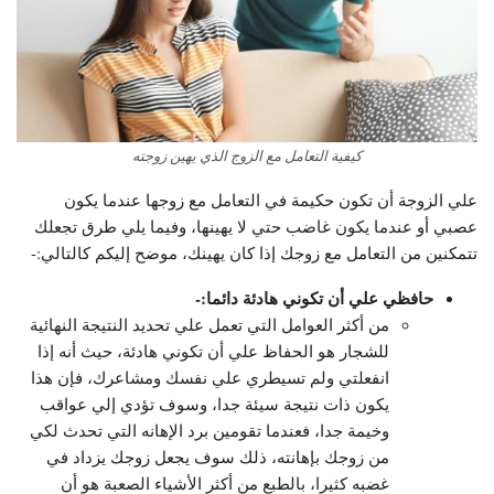
كيفية التعامل مع الزوج الذي يهين زوجته
علي الزوجة أن تكون حكيمة في التعامل مع زوجها عندما يكون
عصبي أو عندما يكون غاضب حتي لا يهينها، وفيما يلي طرق تجعلك
تتمكنين من التعامل مع زوجك إذا كان يهينك، موضح إليكم كالتالي:-
حافظي علي أن تكوني هادئة دائما:-
من أكثر العوامل التي تعمل علي تحديد النتيجة النهائية
للشجار هو الحفاظ علي أن تكوني هادئة، حيث أنه إذا
انفعلتي ولم تسيطري علي نفسك ومشاعرك، فإن هذا
يكون ذات نتيجة سيئة جدا، وسوف تؤدي إلي عواقب
وخيمة جدا، فعندما تقومين برد الإهانه التي تحدث لكي
من زوجك بإهانته، ذلك سوف يجعل زوجك يزداد في
غضبه كثيرا، بالطبع من أكثر الأشياء الصعبة هو أن