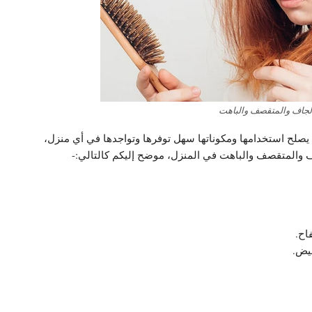
لجاف والمتقصف والباهت
ي يصلح استخدامها ومكوناتها سهل توفرها وتواجدها في أي منزل،
 والمتقصف والباهت في المنزل، موضح إليكم كالتالي:-
اح.
بيض.