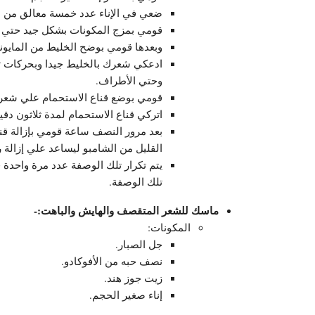
ضعي في الإناء عدد خمسة معالق من ال
قومي بمزج المكونات بشكل جيد حتي 
وبعدها قومي بوضح الخليط من المايون
ادعكي شعرك بالخليط جيدا وبحركات ت
وحتي الأطراف.
قومي بوضع قناع الاستحمام علي شعر
اتركي قناع الاستحمام لمدة ثلاثون دقي
بعد مرور النصف ساعة قومي بإزالة قن
القليل من الشامبو ليساعد علي إزالة ر
يتم تكرار تلك الوصفة عدد مرة واحدة
تلك الوصفة.
ماسك للشعر المتقصف والهايش والباهت:-
المكونات:
جل الصبار.
نصف حبه من الأفوكادو.
زيت جوز هند.
إناء صغير الحجم.