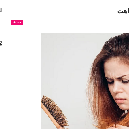
اهت
ال
جمالك
s