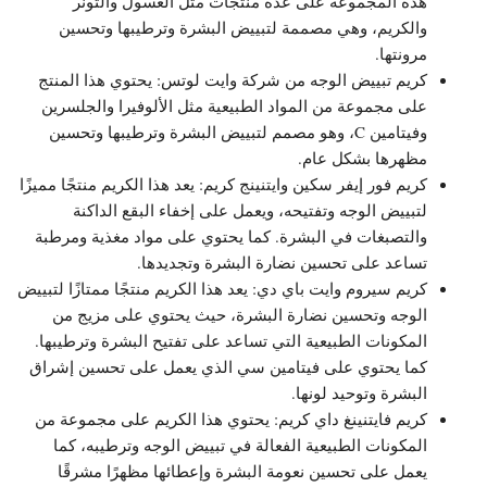
هذه المجموعة على عدة منتجات مثل الغسول والتونر
والكريم، وهي مصممة لتبييض البشرة وترطيبها وتحسين
مرونتها.
كريم تبييض الوجه من شركة وايت لوتس: يحتوي هذا المنتج
على مجموعة من المواد الطبيعية مثل الألوفيرا والجلسرين
وفيتامين C، وهو مصمم لتبييض البشرة وترطيبها وتحسين
مظهرها بشكل عام.
كريم فور إيفر سكين وايتنينج كريم: يعد هذا الكريم منتجًا مميزًا
لتبييض الوجه وتفتيحه، ويعمل على إخفاء البقع الداكنة
والتصبغات في البشرة. كما يحتوي على مواد مغذية ومرطبة
تساعد على تحسين نضارة البشرة وتجديدها.
كريم سيروم وايت باي دي: يعد هذا الكريم منتجًا ممتازًا لتبييض
الوجه وتحسين نضارة البشرة، حيث يحتوي على مزيج من
المكونات الطبيعية التي تساعد على تفتيح البشرة وترطيبها.
كما يحتوي على فيتامين سي الذي يعمل على تحسين إشراق
البشرة وتوحيد لونها.
كريم فايتنينغ داي كريم: يحتوي هذا الكريم على مجموعة من
المكونات الطبيعية الفعالة في تبييض الوجه وترطيبه، كما
يعمل على تحسين نعومة البشرة وإعطائها مظهرًا مشرقًا