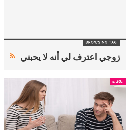
BROWSING TAG
زوجي اعترف لي أنه لا يحبني
علاقات