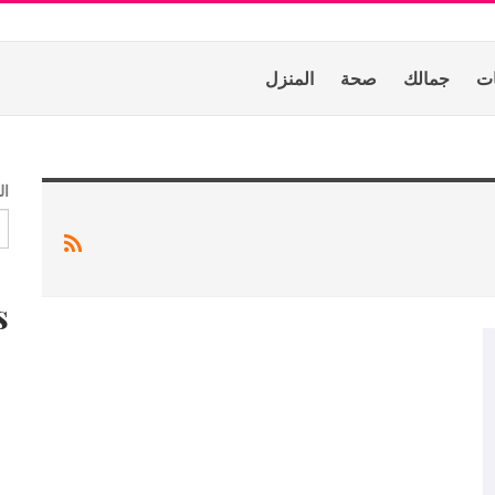
ات
جمالك
صحة
المنزل
ال
s