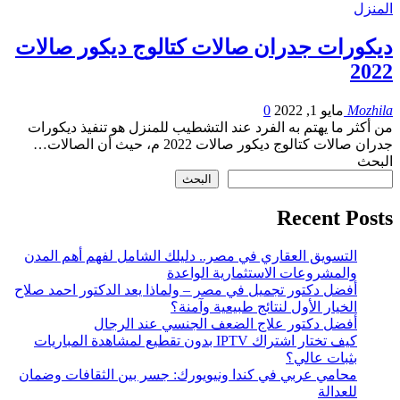
المنزل
ديكورات جدران صالات كتالوج ديكور صالات
2022
Mozhila
مايو 1, 2022
0
من أكثر ما يهتم به الفرد عند التشطيب للمنزل هو تنفيذ ديكورات
جدران صالات كتالوج ديكور صالات 2022 م، حيث أن الصالات…
البحث
البحث
Recent Posts
التسويق العقاري في مصر.. دليلك الشامل لفهم أهم المدن
والمشروعات الاستثمارية الواعدة
أفضل دكتور تجميل في مصر – ولماذا يعد الدكتور احمد صلاح
الخيار الأول لنتائج طبيعية وآمنة؟
أفضل دكتور علاج الضعف الجنسي عند الرجال
كيف تختار اشتراك IPTV بدون تقطيع لمشاهدة المباريات
بثبات عالي؟
محامي عربي في كندا ونيويورك: جسر بين الثقافات وضمان
للعدالة