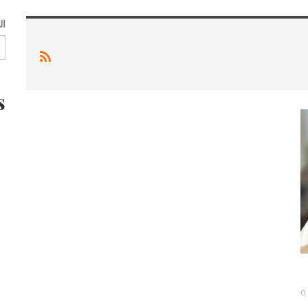
ال
s
0