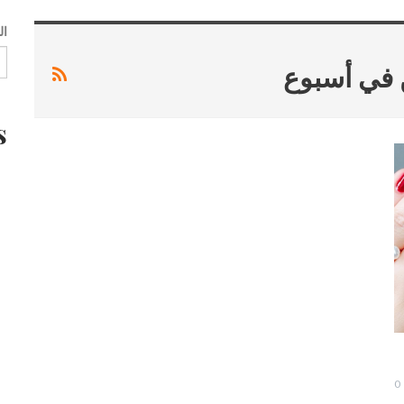
ال
 في أسبوع
s
0