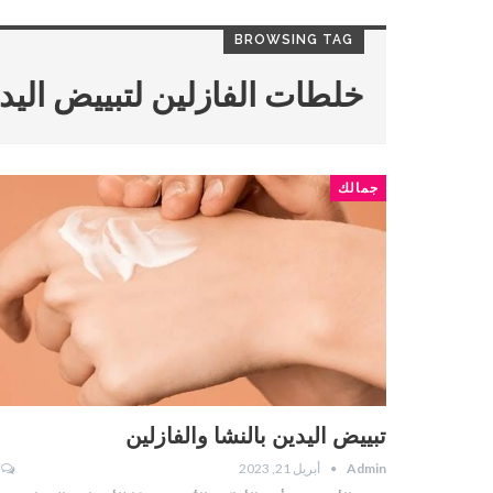
BROWSING TAG
خلطات الفازلين لتبييض اليد
جمالك
تبييض اليدين بالنشا والفازلين
Admin
أبريل 21, 2023