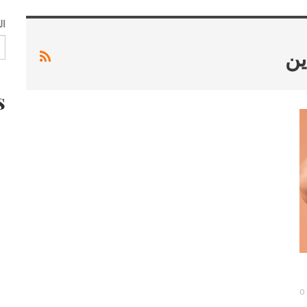
ال
ين
s
0