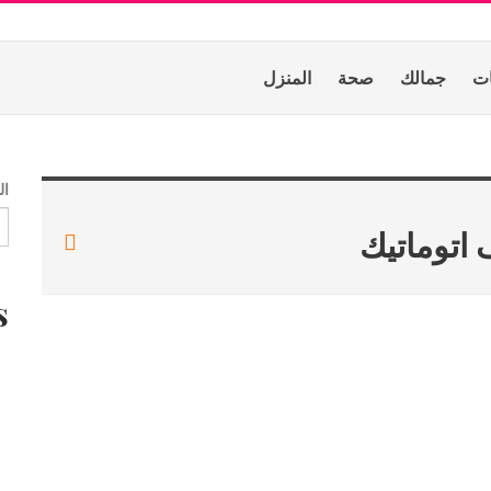
ات
جمالك
صحة
المنزل
ال
 اتوماتيك
s