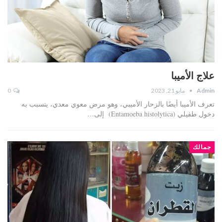
علاج الأميبا
Admin
مايو 21, 2023
0
تعرف الأميبا أيضًا بالزحار الأميبي، وهو مرض معوي معدي، يتسبب به
دخول طفيلي (Entamoeba histolytica) إلى…
جمالك