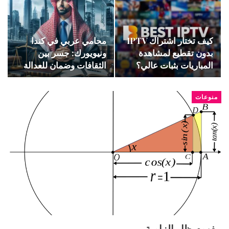
كيف تختار اشتراك IPTV
محامي عربي في كندا
بدون تقطيع لمشاهدة
ونيويورك: جسر بين
المباريات بثبات عالي؟
الثقافات وضمان للعدالة
منوعات
مفهوم ظل الزاوية